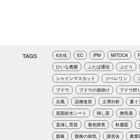
TAGS
6次化
EC
IPM
MITOCA
ひいな農園
ふたば通信
ぶどう
シャインマスカット
ジベレリン
ブドウ
ブドウの袋掛け
ブドウ狩
台風
品種改良
土壌分析
夏イ
底面給水シート
挿し苗
換気扇
直挿し育苗
着色障害
秋麗梨
親株
親株の病気
講習会
農業E