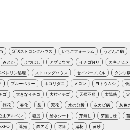
Ph
STXストロングハウス
いちごフォーラム
うどんこ病
みとか
よつぼし
アザミウマ
イチゴ狩り
カキノヒメ
ジベレリン処理
ストロングハウス
セイバーノズル
タンソ
り
ブルーベリー
ホコリダニ
メロン
ヨトウムシ
低
チゴ
大きなイチゴ
大粒イチゴ
天候不順
太陽熱
摘花
春化
梨
死花
水の分析
灰カビ病
灰色
立山アルペン
糖度
給水シート
芽無し
芽無し株
XPO
遮光
鉄欠乏
防除
鬼花
黄砂