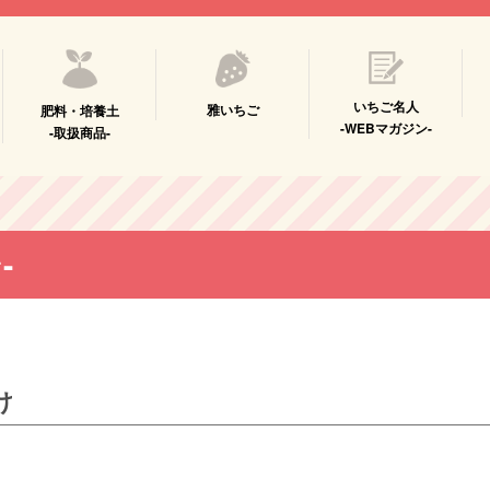
いちご名人
雅いちご
肥料・培養土
-WEBマガジン-
-取扱商品-
-
け