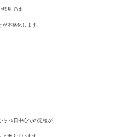
い岐阜では、
けが本格化します。
、
から75日中心での定植が、
トと考えています。