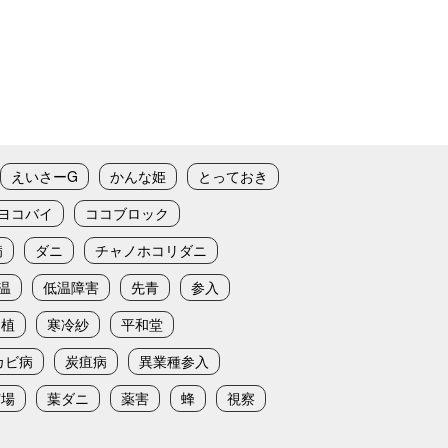
えいさーG
かんな姫
とっておき
ヨコバイ
ココブロック
病
ダニ
チャノホコリダニ
温
低温障害
先青
参入
定植
寒冷紗
平和堂
カビ病
炭疽病
異業種参入
苗場
葉ダニ
薬害
蜂
視察