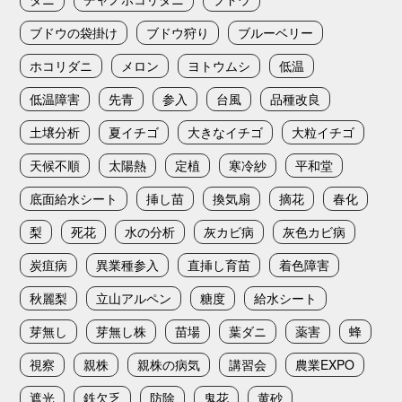
ブドウの袋掛け
ブドウ狩り
ブルーベリー
ホコリダニ
メロン
ヨトウムシ
低温
低温障害
先青
参入
台風
品種改良
土壌分析
夏イチゴ
大きなイチゴ
大粒イチゴ
天候不順
太陽熱
定植
寒冷紗
平和堂
底面給水シート
挿し苗
換気扇
摘花
春化
梨
死花
水の分析
灰カビ病
灰色カビ病
炭疽病
異業種参入
直挿し育苗
着色障害
秋麗梨
立山アルペン
糖度
給水シート
芽無し
芽無し株
苗場
葉ダニ
薬害
蜂
視察
親株
親株の病気
講習会
農業EXPO
遮光
鉄欠乏
防除
鬼花
黄砂