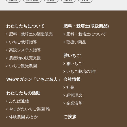
わたしたちについて
肥料・栽培土(取扱商品)
肥料・栽培土の製造販売
肥料・栽培土について
いちご栽培指導
取扱い商品
高設システム指導
雅いちご
農産物の販売支援
雅いちご
いちご観光農園
いちご栽培の1年
Webマガジン「いちご名人」
会社情報
社是
わたしたちの活動
経営理念
ふたば通信
企業沿革
やまがたいちご楽園 雅
ご挨拶
体験農園 みとか