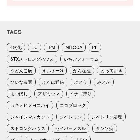
TAGS
6次化
EC
IPM
MITOCA
Ph
STXストロングハウス
いちごフォーラム
うどんこ病
えいさーG
かんな姫
とっておき
ひいな農園
ふたば通信
ぶどう
みとか
よつぼし
アザミウマ
イチゴ狩り
カキノヒメヨコバイ
ココブロック
シャインマスカット
ジベレリン
ジベレリン処理
ストロングハウス
セイバーノズル
タンソ病
ダニ
チャノホコリダニ
ブドウ