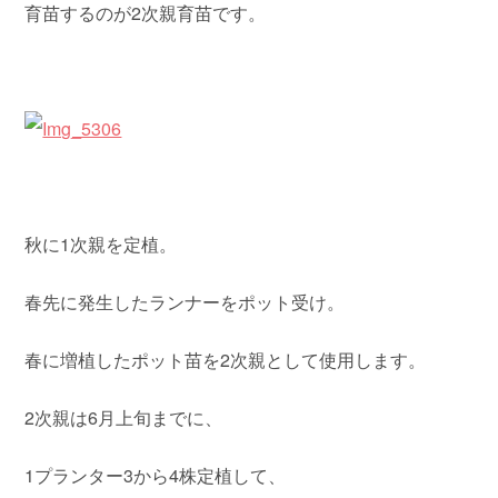
育苗するのが2次親育苗です。
秋に1次親を定植。
春先に発生したランナーをポット受け。
春に増植したポット苗を2次親として使用します。
2次親は6月上旬までに、
1プランター3から4株定植して、