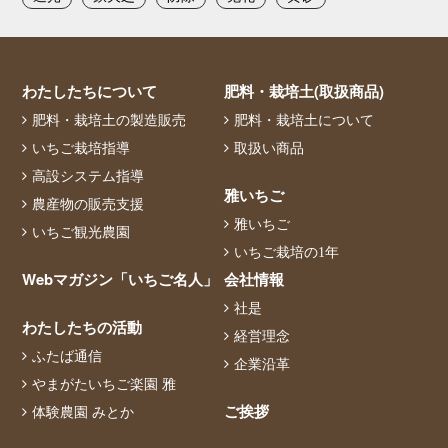
わたしたちについて
肥料・栽培土(取扱商品)
肥料・栽培土の製造販売
肥料・栽培土について
いちご栽培指導
取扱い商品
高設システム指導
雅いちご
農産物の販売支援
雅いちご
いちご観光農園
いちご栽培の1年
Webマガジン「いちご名人」
会社情報
社是
わたしたちの活動
経営理念
ふたば通信
企業沿革
やまがたいちご楽園 雅
ご挨拶
体験農園 みとか