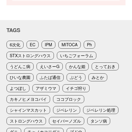
TAGS
6次化
EC
IPM
MITOCA
Ph
STXストロングハウス
いちごフォーラム
うどんこ病
えいさーG
かんな姫
とっておき
ひいな農園
ふたば通信
ぶどう
みとか
よつぼし
アザミウマ
イチゴ狩り
カキノヒメヨコバイ
ココブロック
シャインマスカット
ジベレリン
ジベレリン処理
ストロングハウス
セイバーノズル
タンソ病
ダニ
チャノホコリダニ
ブドウ