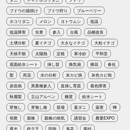
ブドウの袋掛け
ブドウ狩り
ブルーベリー
ホコリダニ
メロン
ヨトウムシ
低温
低温障害
先青
参入
台風
品種改良
土壌分析
夏イチゴ
大きなイチゴ
大粒イチゴ
天候不順
太陽熱
定植
寒冷紗
平和堂
底面給水シート
挿し苗
換気扇
摘花
春化
梨
死花
水の分析
灰カビ病
灰色カビ病
炭疽病
異業種参入
直挿し育苗
着色障害
秋麗梨
立山アルペン
糖度
給水シート
芽無し
芽無し株
苗場
葉ダニ
薬害
蜂
視察
親株
親株の病気
講習会
農業EXPO
遮光
鉄欠乏
防除
鬼花
黄砂