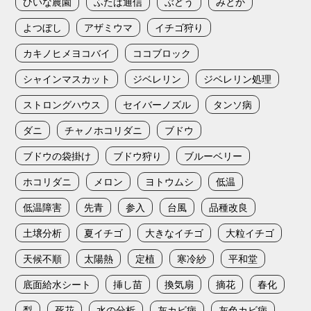
ひいな農園
ふたば通信
ぶどう
みとか
よつぼし
アザミウマ
イチゴ狩り
カキノヒメヨコバイ
ココブロック
シャインマスカット
ジベレリン
ジベレリン処理
ストロングハウス
セイバーノズル
タンソ病
ダニ
チャノホコリダニ
ブドウ
ブドウの袋掛け
ブドウ狩り
ブルーベリー
ホコリダニ
メロン
ヨトウムシ
低温
低温障害
先青
参入
台風
品種改良
土壌分析
夏イチゴ
大きなイチゴ
大粒イチゴ
天候不順
太陽熱
定植
寒冷紗
平和堂
底面給水シート
挿し苗
換気扇
摘花
春化
梨
死花
水の分析
灰カビ病
灰色カビ病