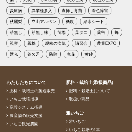
炭疽病
異業種参入
直挿し育苗
着色障害
秋麗梨
立山アルペン
糖度
給水シート
芽無し
芽無し株
苗場
葉ダニ
薬害
蜂
視察
親株
親株の病気
講習会
農業EXPO
遮光
鉄欠乏
防除
鬼花
黄砂
わたしたちについて
肥料・栽培土(取扱商品)
肥料・栽培土の製造販売
肥料・栽培土について
いちご栽培指導
取扱い商品
高設システム指導
雅いちご
農産物の販売支援
雅いちご
いちご観光農園
いちご栽培の1年