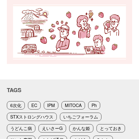
TAGS
6次化
EC
IPM
MITOCA
Ph
STXストロングハウス
いちごフォーラム
うどんこ病
えいさーG
かんな姫
とっておき