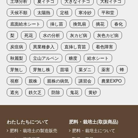
土壌分析
夏イチゴ
大きなイチゴ
大粒イチゴ
天候不順
太陽熱
定植
寒冷紗
平和堂
底面給水シート
挿し苗
換気扇
摘花
春化
梨
死花
水の分析
灰カビ病
灰色カビ病
炭疽病
異業種参入
直挿し育苗
着色障害
秋麗梨
立山アルペン
糖度
給水シート
芽無し
芽無し株
苗場
葉ダニ
薬害
蜂
視察
親株
親株の病気
講習会
農業EXPO
遮光
鉄欠乏
防除
鬼花
黄砂
わたしたちについて
肥料・栽培土(取扱商品)
肥料・栽培土の製造販売
肥料・栽培土について