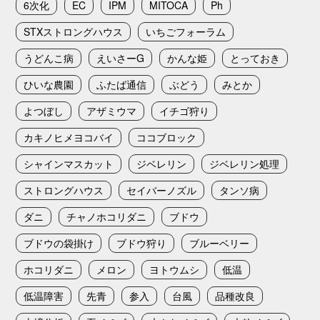
6次化
EC
IPM
MITOCA
Ph
STXストロングハウス
いちごフォーラム
うどんこ病
えいさーG
かんな姫
とっておき
ひいな農園
ふたば通信
ぶどう
みとか
よつぼし
アザミウマ
イチゴ狩り
カキノヒメヨコバイ
ココブロック
シャインマスカット
ジベレリン
ジベレリン処理
ストロングハウス
セイバーノズル
タンソ病
ダニ
チャノホコリダニ
ブドウ
ブドウの袋掛け
ブドウ狩り
ブルーベリー
ホコリダニ
メロン
ヨトウムシ
低温
低温障害
先青
参入
台風
品種改良