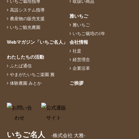
いちご栽培指導
取扱い商品
高設システム指導
雅いちご
農産物の販売支援
雅いちご
いちご観光農園
いちご栽培の1年
Webマガジン「いちご名人」
会社情報
社是
わたしたちの活動
経営理念
ふたば通信
企業沿革
やまがたいちご楽園 雅
ご挨拶
体験農園 みとか
いちご名人
-株式会社 大雅-