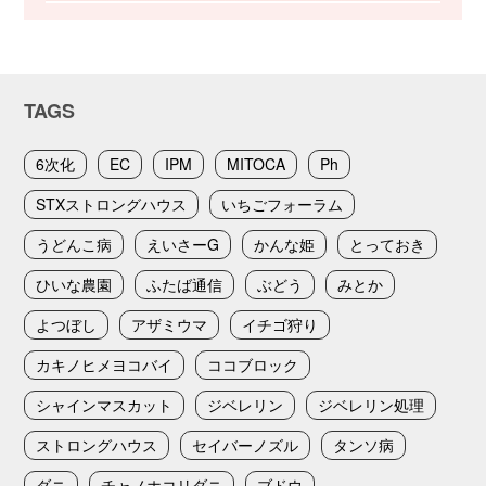
TAGS
6次化
EC
IPM
MITOCA
Ph
STXストロングハウス
いちごフォーラム
うどんこ病
えいさーG
かんな姫
とっておき
ひいな農園
ふたば通信
ぶどう
みとか
よつぼし
アザミウマ
イチゴ狩り
カキノヒメヨコバイ
ココブロック
シャインマスカット
ジベレリン
ジベレリン処理
ストロングハウス
セイバーノズル
タンソ病
ダニ
チャノホコリダニ
ブドウ