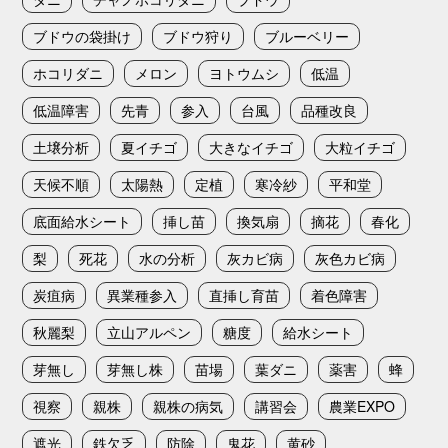
ブドウの袋掛け
ブドウ狩り
ブルーベリー
ホコリダニ
メロン
ヨトウムシ
低温
低温障害
先青
参入
台風
品種改良
土壌分析
夏イチゴ
大きなイチゴ
大粒イチゴ
天候不順
太陽熱
定植
寒冷紗
平和堂
底面給水シート
挿し苗
換気扇
摘花
春化
梨
死花
水の分析
灰カビ病
灰色カビ病
炭疽病
異業種参入
直挿し育苗
着色障害
秋麗梨
立山アルペン
糖度
給水シート
芽無し
芽無し株
苗場
葉ダニ
薬害
蜂
視察
親株
親株の病気
講習会
農業EXPO
遮光
鉄欠乏
防除
鬼花
黄砂