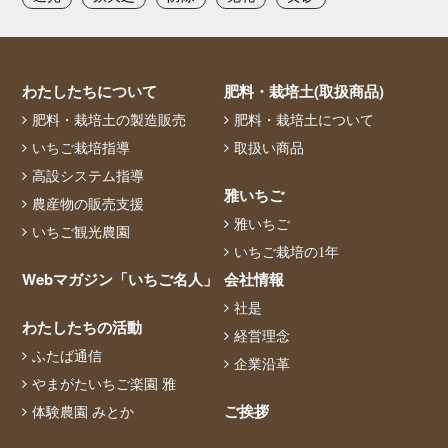
わたしたちについて
肥料・栽培土(取扱商品)
肥料・栽培土の製造販売
肥料・栽培土について
いちご栽培指導
取扱い商品
高設システム指導
雅いちご
農産物の販売支援
雅いちご
いちご観光農園
いちご栽培の1年
Webマガジン「いちご名人」
会社情報
社是
わたしたちの活動
経営理念
ふたば通信
企業沿革
やまがたいちご楽園 雅
ご挨拶
体験農園 みとか