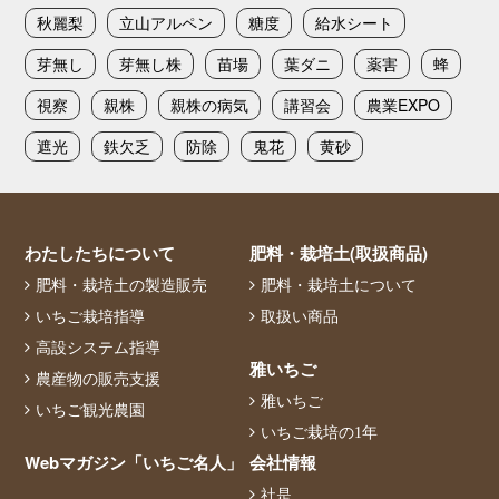
秋麗梨
立山アルペン
糖度
給水シート
芽無し
芽無し株
苗場
葉ダニ
薬害
蜂
視察
親株
親株の病気
講習会
農業EXPO
遮光
鉄欠乏
防除
鬼花
黄砂
わたしたちについて
肥料・栽培土(取扱商品)
肥料・栽培土の製造販売
肥料・栽培土について
いちご栽培指導
取扱い商品
高設システム指導
雅いちご
農産物の販売支援
雅いちご
いちご観光農園
いちご栽培の1年
Webマガジン「いちご名人」
会社情報
社是