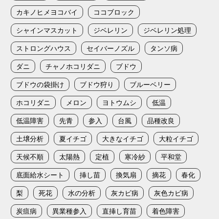
カキノヒメヨコバイ
ココブロック
シャインマスカット
ジベレリン
ジベレリン処理
ストロングハウス
セイバーノズル
タンソ病
ダニ
チャノホコリダニ
ブドウ
ブドウの袋掛け
ブドウ狩り
ブルーベリー
ホコリダニ
メロン
ヨトウムシ
低温
低温障害
先青
参入
台風
品種改良
土壌分析
夏イチゴ
大きなイチゴ
大粒イチゴ
天候不順
太陽熱
定植
寒冷紗
平和堂
底面給水シート
挿し苗
換気扇
摘花
春化
梨
死花
水の分析
灰カビ病
灰色カビ病
炭疽病
異業種参入
直挿し育苗
着色障害