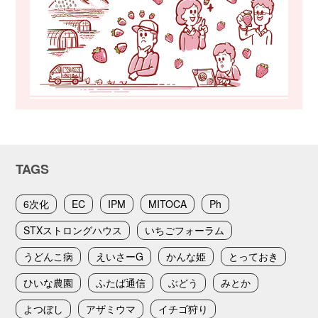
TAGS
6次化
EC
IPM
MITOCA
Ph
STXストロングハウス
いちごフォーラム
うどんこ病
えいさーG
かんな姫
とっておき
ひいな農園
ふたば通信
ぶどう
みとか
よつぼし
アザミウマ
イチゴ狩り