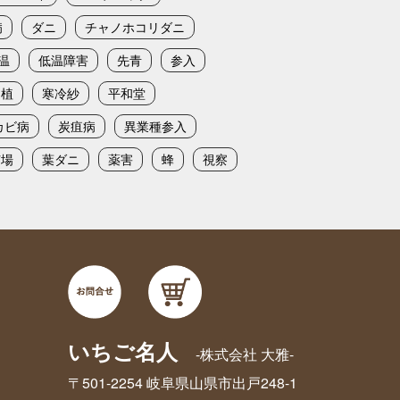
病
ダニ
チャノホコリダニ
温
低温障害
先青
参入
定植
寒冷紗
平和堂
カビ病
炭疽病
異業種参入
苗場
葉ダニ
薬害
蜂
視察
いちご名人
-株式会社 大雅-
〒501-2254 岐阜県山県市出戸248-1