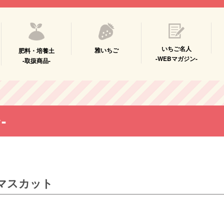
いちご名人
雅いちご
肥料・培養土
-WEBマガジン-
-取扱商品-
-
マスカット