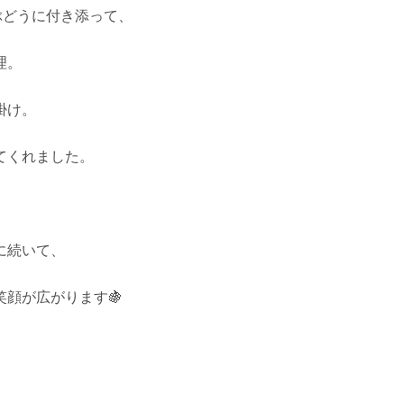
ぶどうに付き添って、
理。
掛け。
てくれました。
に続いて、
顔が広がります🍇