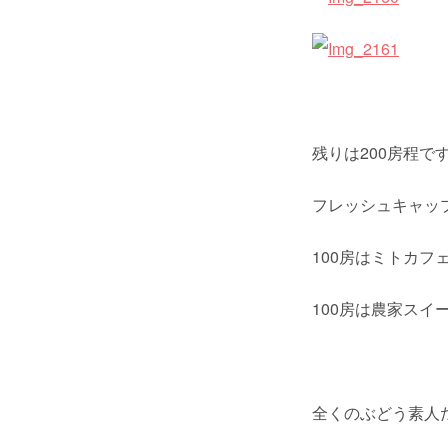
残りは200房程で
フレッシュキャッ
100房はミトカフ
100房は農家ス
全くのぶどう素人