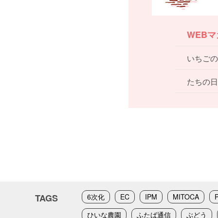
WEB
いちごの
たちの日
TAGS
6次化
EC
IPM
MITOCA
ひいな農園
ふたば通信
ぶどう