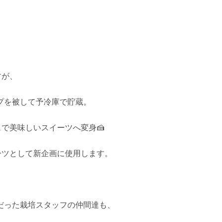
すが、
プを被して予冷庫で貯蔵。
ェで美味しいスイーツへ変身🍰
イーツとして新企画に使用します。
だった栽培スタッフの仲間達も、