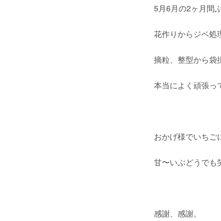
5月6月の2ヶ月間
花作りからジベ処
摘粒、整型から袋
本当によく頑張っ
おかげ様でいちご
甘〜いぶどうでも笑
感謝、感謝。