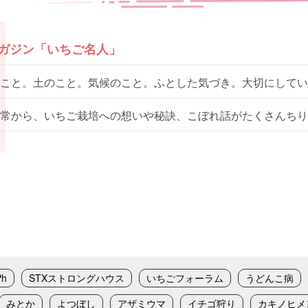
マガジン「いちご名人」
こと。土のこと。気候のこと。ふとした気づき。大切にしてい
常から、いちご栽培への想いや秘訣、こぼれ話がたくさんちり
Ph
STXストロングハウス
いちごフォーラム
うどんこ病
みとか
よつぼし
アザミウマ
イチゴ狩り
カキノヒメ