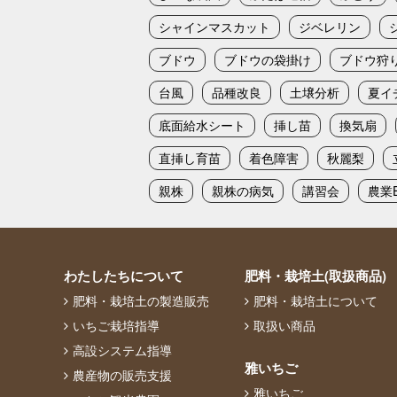
シャインマスカット
ジベレリン
ブドウ
ブドウの袋掛け
ブドウ狩
台風
品種改良
土壌分析
夏イ
底面給水シート
挿し苗
換気扇
直挿し育苗
着色障害
秋麗梨
親株
親株の病気
講習会
農業E
わたしたちについて
肥料・栽培土(取扱商品)
肥料・栽培土の製造販売
肥料・栽培土について
いちご栽培指導
取扱い商品
高設システム指導
雅いちご
農産物の販売支援
雅いちご