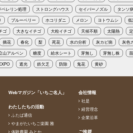
ジベレリン処理
ストロングハウス
セイバーノズル
タンソ
り
ブルーベリー
ホコリダニ
メロン
ヨトウムシ
低
チゴ
大きなイチゴ
大粒イチゴ
天候不順
太陽熱
摘花
春化
梨
死花
水の分析
灰カビ病
灰色
立山アルペン
糖度
給水シート
芽無し
芽無し株
XPO
遮光
鉄欠乏
防除
鬼花
黄砂
Webマガジン「いちご名人」
会社情報
社是
わたしたちの活動
経営理念
ふたば通信
企業沿革
やまがたいちご楽園 雅
ご挨拶
体験農園 みとか