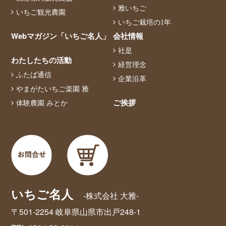
雅いちご
いちご観光農園
いちご栽培の1年
Webマガジン「いちご名人」
会社情報
社是
わたしたちの活動
経営理念
ふたば通信
企業沿革
やまがたいちご楽園 雅
ご挨拶
体験農園 みとか
いちご名人
-株式会社 大雅-
〒501-2254 岐阜県山県市出戸248-1