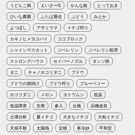
うどんこ病
えいさーG
かんな姫
とっておき
ひいな農園
ふたば通信
ぶどう
みとか
よつぼし
アザミウマ
イチゴ狩り
カキノヒメヨコバイ
ココブロック
シャインマスカット
ジベレリン
ジベレリン処理
ストロングハウス
セイバーノズル
タンソ病
ダニ
チャノホコリダニ
ブドウ
ブドウの袋掛け
ブドウ狩り
ブルーベリー
ホコリダニ
メロン
ヨトウムシ
低温
低温障害
先青
参入
台風
品種改良
土壌分析
夏イチゴ
大きなイチゴ
大粒イチゴ
天候不順
太陽熱
定植
寒冷紗
平和堂