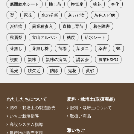
底面給水シート
挿し苗
換気扇
摘花
春化
梨
死花
水の分析
灰カビ病
灰色カビ病
炭疽病
異業種参入
直挿し育苗
着色障害
秋麗梨
立山アルペン
糖度
給水シート
芽無し
芽無し株
苗場
葉ダニ
薬害
蜂
視察
親株
親株の病気
講習会
農業EXPO
遮光
鉄欠乏
防除
鬼花
黄砂
わたしたちについて
肥料・栽培土(取扱商品)
肥料・栽培土の製造販売
肥料・栽培土について
いちご栽培指導
取扱い商品
高設システム指導
雅いちご
農産物の販売支援