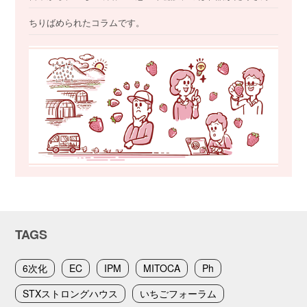
ちりばめられたコラムです。
TAGS
6次化
EC
IPM
MITOCA
Ph
STXストロングハウス
いちごフォーラム