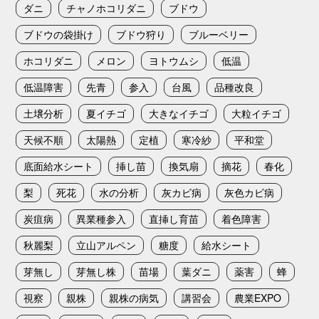
ダニ
チャノホコリダニ
ブドウ
ブドウの袋掛け
ブドウ狩り
ブルーベリー
ホコリダニ
メロン
ヨトウムシ
低温
低温障害
先青
参入
台風
品種改良
土壌分析
夏イチゴ
大きなイチゴ
大粒イチゴ
天候不順
太陽熱
定植
寒冷紗
平和堂
底面給水シート
挿し苗
換気扇
摘花
春化
梨
死花
水の分析
灰カビ病
灰色カビ病
炭疽病
異業種参入
直挿し育苗
着色障害
秋麗梨
立山アルペン
糖度
給水シート
芽無し
芽無し株
苗場
葉ダニ
薬害
蜂
視察
親株
親株の病気
講習会
農業EXPO