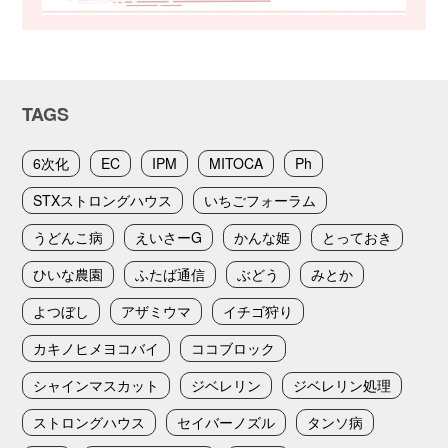
TAGS
6次化
EC
IPM
MITOCA
Ph
STXストロングハウス
いちごフォーラム
うどんこ病
えいさーG
かんな姫
とっておき
ひいな農園
ふたば通信
ぶどう
みとか
よつぼし
アザミウマ
イチゴ狩り
カキノヒメヨコバイ
ココブロック
シャインマスカット
ジベレリン
ジベレリン処理
ストロングハウス
セイバーノズル
タンソ病