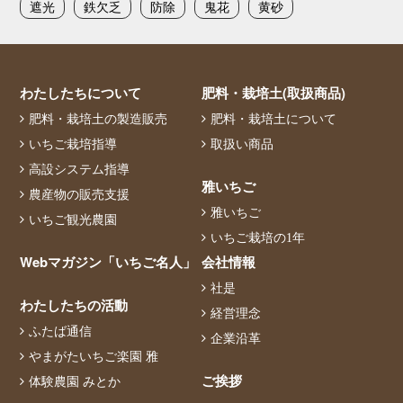
遮光
鉄欠乏
防除
鬼花
黄砂
わたしたちについて
肥料・栽培土(取扱商品)
肥料・栽培土の製造販売
肥料・栽培土について
いちご栽培指導
取扱い商品
高設システム指導
雅いちご
農産物の販売支援
雅いちご
いちご観光農園
いちご栽培の1年
Webマガジン「いちご名人」
会社情報
社是
わたしたちの活動
経営理念
ふたば通信
企業沿革
やまがたいちご楽園 雅
ご挨拶
体験農園 みとか