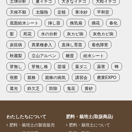
土壌分析
夏イチゴ
大きなイチゴ
大粒イチゴ
天候不順
太陽熱
定植
寒冷紗
平和堂
底面給水シート
挿し苗
換気扇
摘花
春化
梨
死花
水の分析
灰カビ病
灰色カビ病
炭疽病
異業種参入
直挿し育苗
着色障害
秋麗梨
立山アルペン
糖度
給水シート
芽無し
芽無し株
苗場
葉ダニ
薬害
蜂
視察
親株
親株の病気
講習会
農業EXPO
遮光
鉄欠乏
防除
鬼花
黄砂
わたしたちについて
肥料・栽培土(取扱商品)
肥料・栽培土の製造販売
肥料・栽培土について