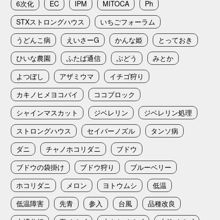
6次化
EC
IPM
MITOCA
Ph
STXストロングハウス
いちごフォーラム
うどんこ病
えいさーG
かんな姫
とっておき
ひいな農園
ふたば通信
ぶどう
みとか
よつぼし
アザミウマ
イチゴ狩り
カキノヒメヨコバイ
ココブロック
シャインマスカット
ジベレリン
ジベレリン処理
ストロングハウス
セイバーノズル
タンソ病
ダニ
チャノホコリダニ
ブドウ
ブドウの袋掛け
ブドウ狩り
ブルーベリー
ホコリダニ
メロン
ヨトウムシ
低温
低温障害
先青
参入
台風
品種改良