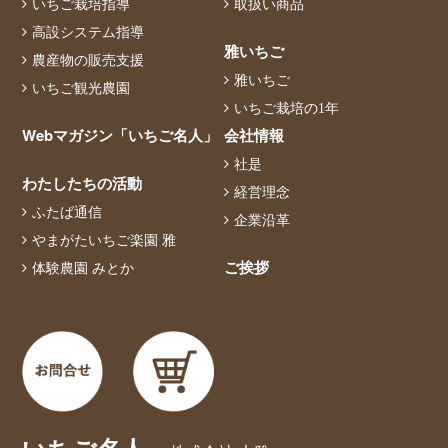
いちご栽培指導
取扱い商品
高設システム指導
雅いちご
農産物の販売支援
雅いちご
いちご観光農園
いちご栽培の1年
Webマガジン「いちご名人」
会社情報
社是
わたしたちの活動
経営理念
ふたば通信
企業沿革
やまがたいちご楽園 雅
ご挨拶
体験農園 みとか