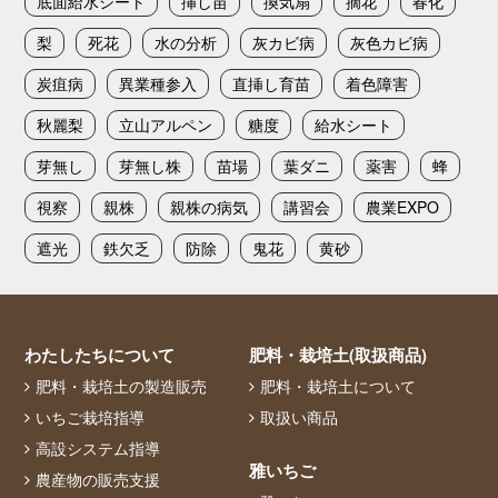
底面給水シート
挿し苗
換気扇
摘花
春化
梨
死花
水の分析
灰カビ病
灰色カビ病
炭疽病
異業種参入
直挿し育苗
着色障害
秋麗梨
立山アルペン
糖度
給水シート
芽無し
芽無し株
苗場
葉ダニ
薬害
蜂
視察
親株
親株の病気
講習会
農業EXPO
遮光
鉄欠乏
防除
鬼花
黄砂
わたしたちについて
肥料・栽培土(取扱商品)
肥料・栽培土の製造販売
肥料・栽培土について
いちご栽培指導
取扱い商品
高設システム指導
雅いちご
農産物の販売支援