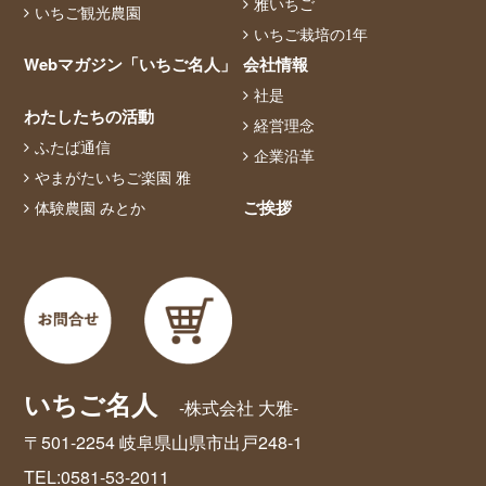
雅いちご
いちご観光農園
いちご栽培の1年
Webマガジン「いちご名人」
会社情報
社是
わたしたちの活動
経営理念
ふたば通信
企業沿革
やまがたいちご楽園 雅
ご挨拶
体験農園 みとか
いちご名人
-株式会社 大雅-
〒501-2254 岐阜県山県市出戸248-1
TEL:0581-53-2011