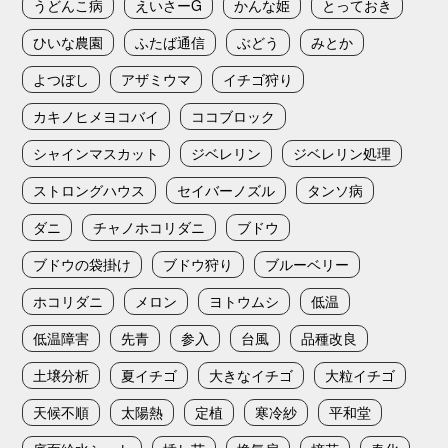
うどんこ病
えいさーG
かんな姫
とっておき
ひいな農園
ふたば通信
ぶどう
みとか
よつぼし
アザミウマ
イチゴ狩り
カキノヒメヨコバイ
ココブロック
シャインマスカット
ジベレリン
ジベレリン処理
ストロングハウス
セイバーノズル
タンソ病
ダニ
チャノホコリダニ
ブドウ
ブドウの袋掛け
ブドウ狩り
ブルーベリー
ホコリダニ
メロン
ヨトウムシ
低温
低温障害
先青
参入
台風
品種改良
土壌分析
夏イチゴ
大きなイチゴ
大粒イチゴ
天候不順
太陽熱
定植
寒冷紗
平和堂