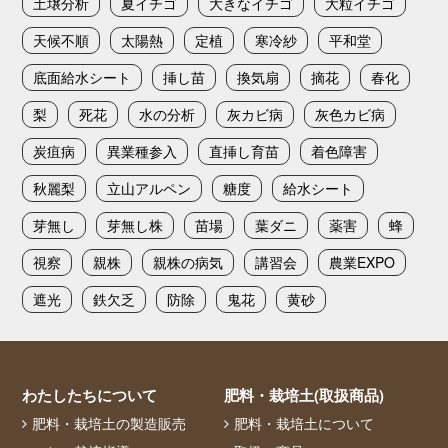
土壌分析
夏イチゴ
大きなイチゴ
大粒イチゴ
天候不順
太陽熱
定植
寒冷紗
平和堂
底面給水シート
挿し苗
換気扇
摘花
春化
梨
死花
水の分析
灰カビ病
灰色カビ病
炭疽病
異業種参入
直挿し育苗
着色障害
秋麗梨
立山アルペン
糖度
給水シート
芽無し
芽無し株
苗場
葉ダニ
薬害
蜂
視察
親株
親株の病気
講習会
農業EXPO
遮光
鉄欠乏
防除
鬼花
黄砂
わたしたちについて
肥料・栽培土(取扱商品)
肥料・栽培土の製造販売
肥料・栽培土について