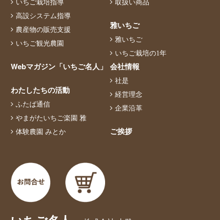
いちご栽培指導
取扱い商品
高設システム指導
雅いちご
農産物の販売支援
雅いちご
いちご観光農園
いちご栽培の1年
Webマガジン「いちご名人」
会社情報
社是
わたしたちの活動
経営理念
ふたば通信
企業沿革
やまがたいちご楽園 雅
ご挨拶
体験農園 みとか