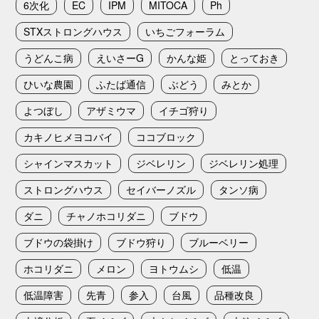
6次化
EC
IPM
MITOCA
Ph
STXストロングハウス
いちごフォーラム
うどんこ病
えいさーG
かんな姫
とっておき
ひいな農園
ふたば通信
ぶどう
みとか
よつぼし
アザミウマ
イチゴ狩り
カキノヒメヨコバイ
ココブロック
シャインマスカット
ジベレリン
ジベレリン処理
ストロングハウス
セイバーノズル
タンソ病
ダニ
チャノホコリダニ
ブドウ
ブドウの袋掛け
ブドウ狩り
ブルーベリー
ホコリダニ
メロン
ヨトウムシ
低温
低温障害
先青
参入
台風
品種改良