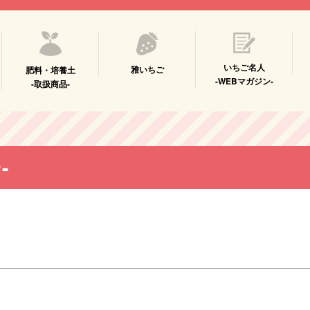
いちご名人
雅いちご
肥料・培養土
-WEBマガジン-
-取扱商品-
-