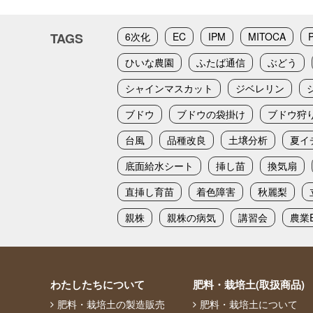
TAGS
6次化
EC
IPM
MITOCA
ひいな農園
ふたば通信
ぶどう
シャインマスカット
ジベレリン
ブドウ
ブドウの袋掛け
ブドウ狩
台風
品種改良
土壌分析
夏イ
底面給水シート
挿し苗
換気扇
直挿し育苗
着色障害
秋麗梨
親株
親株の病気
講習会
農業E
わたしたちについて
肥料・栽培土(取扱商品)
肥料・栽培土の製造販売
肥料・栽培土について