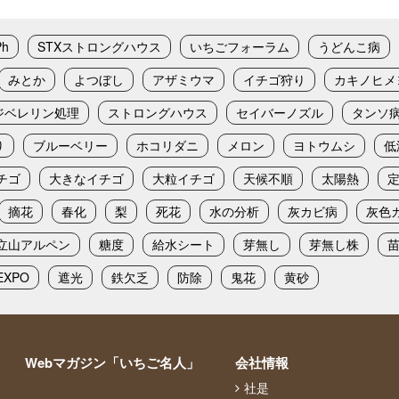
Ph
STXストロングハウス
いちごフォーラム
うどんこ病
みとか
よつぼし
アザミウマ
イチゴ狩り
カキノヒメ
ジベレリン処理
ストロングハウス
セイバーノズル
タンソ
り
ブルーベリー
ホコリダニ
メロン
ヨトウムシ
低
チゴ
大きなイチゴ
大粒イチゴ
天候不順
太陽熱
摘花
春化
梨
死花
水の分析
灰カビ病
灰色
立山アルペン
糖度
給水シート
芽無し
芽無し株
XPO
遮光
鉄欠乏
防除
鬼花
黄砂
Webマガジン「いちご名人」
会社情報
社是