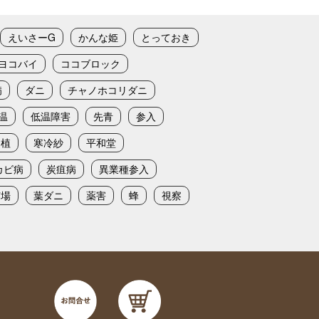
えいさーG
かんな姫
とっておき
ヨコバイ
ココブロック
病
ダニ
チャノホコリダニ
温
低温障害
先青
参入
定植
寒冷紗
平和堂
カビ病
炭疽病
異業種参入
苗場
葉ダニ
薬害
蜂
視察